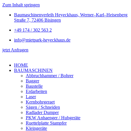
Zum Inhalt springen
Baumaschinenverleih Heyeckhaus, Werner–Karl–Heisenberg
Straße 7, 72406 Bisingen
+49 174 / 302 563 2
info@mietpark-heyeckhaus.de
jetzt Anfragen
HOME
BAUMASCHINEN
Abbruchhammer / Bohrer
Bagger
Baustelle
Erdarbeiten
Laser
Kernbohrgeraet
Sägen / Schneiden
Radlader Dumper
PKW Anhaenger / Hubgeräte
Ruettelplatte Stampfer
Kleingeräte